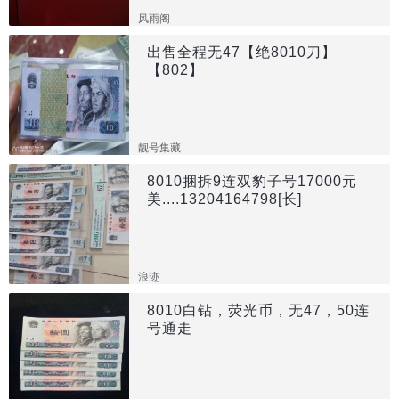
风雨阁
出售全程无47【绝8010刀】
【802】
靓号集藏
8010捆拆9连双豹子号17000元
美....13204164798[长]
浪迹
8010白钻，荧光币，无47，50连
号通走