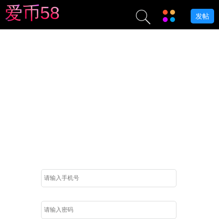
爱
币
5
8
发帖