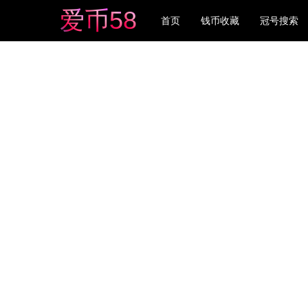
爱
币
5
8
首页
钱币收藏
冠号搜索