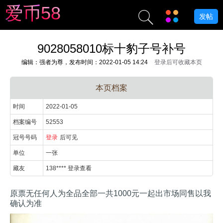
爱
币
5
8
发帖
9028058010标十豹子号补号
编辑：强者为尊，发布时间：2022-01-05 14:24
登录后可收藏本页
本页档案
时间
2022-01-05
档案编号
52553
冠号号码
登录
后可见
单位
一张
藏友
138**** 登录查看
原票无任何人为全品全部一共1000元一起出市场同售以我
确认为准