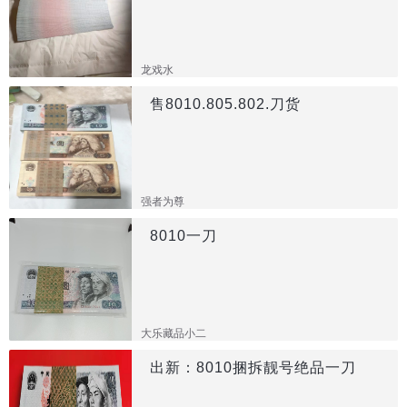
龙戏水
售8010.805.802.刀货
强者为尊
8010一刀
大乐藏品小二
出新：8010捆拆靓号绝品一刀