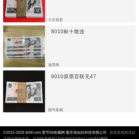
大乐智新
8010标十散连
逸慧阁
8010原票百联无47
靓号集藏
©2015-2026 ib58.com 爱币58收藏网 重庆海知欣科技有限公司
若您发现有违反
法律法规的内容，欢迎联系邮箱1308288070@qq.com进行删除