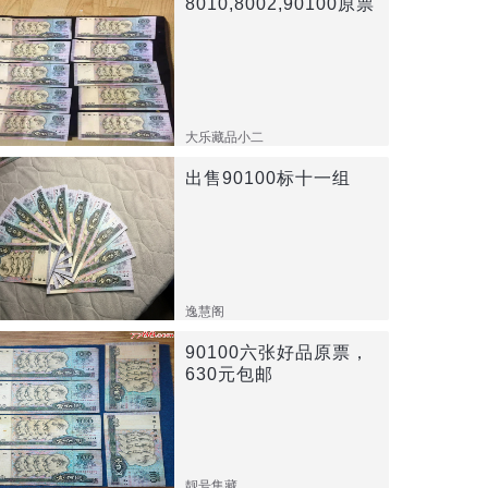
8010,8002,90100原票
大乐藏品小二
出售90100标十一组
逸慧阁
90100六张好品原票，
630元包邮
靓号集藏