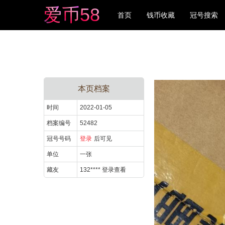
爱
币
5
8
首页
钱币收藏
冠号搜索
本页档案
时间
2022-01-05
档案编号
52482
冠号号码
登录
后可见
单位
一张
藏友
132**** 登录查看