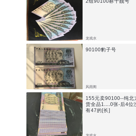
2组90100标十靓号
龙戏水
90100豹子号
风雨阁
155元卖90100--纯北
货全品1....0张-后4位
有47的[长]
龙戏水