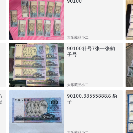
90100
大乐藏品小二
90100补号7张一张豹
子号
大乐藏品小二
方
90100.38555888双豹
没
子
大乐藏品小二