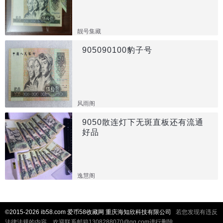
靓号集藏
905090100豹子号
风雨阁
9050散连灯下无斑直板还有流通
好品
逸慧阁
©2015-2026 ib58.com 爱币58收藏网 重庆海知欣科技有限公司
若您发现有违反
法律法规的内容，欢迎联系邮箱1308288070@qq.com进行删除