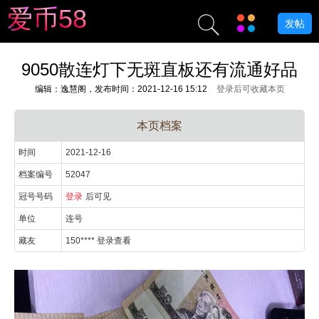
爱
币
5
8
发帖
9050散连灯下无斑直板还有流通好品
编辑：逸慧阁，发布时间：2021-12-16 15:12
登录后可收藏本页
本页档案
时间
2021-12-16
档案编号
52047
冠号号码
登录
后可见
单位
连号
藏友
150**** 登录查看