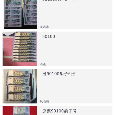
龙戏水
90100
浪迹
出90100豹子6张
风雨阁
原票90100豹子号