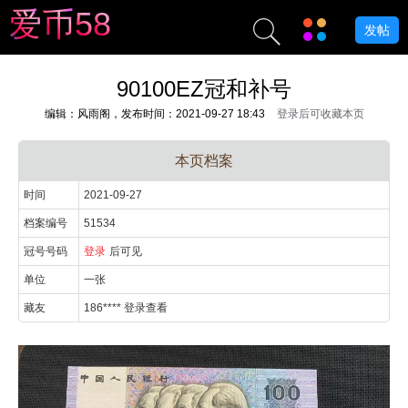
爱
币
5
8
发帖
90100EZ冠和补号
编辑：风雨阁，发布时间：2021-09-27 18:43
登录后可收藏本页
本页档案
时间
2021-09-27
档案编号
51534
冠号号码
登录
后可见
单位
一张
藏友
186**** 登录查看